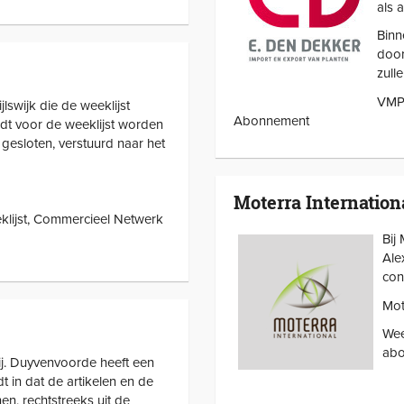
als 
Binn
door
zull
VMP 
jlswijk die de weeklijst
Abonnement
rdt voor de weeklijst worden
gesloten, verstuurd naar het
Moterra Internation
klijst, Commercieel Netwerk
Bij
Ale
con
Mot
Wee
abo
ij. Duyvenvoorde heeft een
t in dat de artikelen en de
en, rechtstreeks uit de