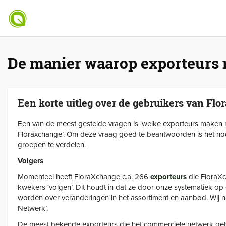
De manier waarop exporteurs
Een korte uitleg over de gebruikers van Fl
Een van de meest gestelde vragen is ‘welke exporteurs maken 
Floraxchange’. Om deze vraag goed te beantwoorden is het nod
groepen te verdelen.
Volgers
Momenteel heeft FloraXchange c.a. 266
exporteurs
die FloraXc
kwekers ‘volgen’. Dit houdt in dat ze door onze systematiek 
worden over veranderingen in het assortiment en aanbod. Wij 
Netwerk’.
De meest bekende exporteurs die het commerciele netwerk gebr