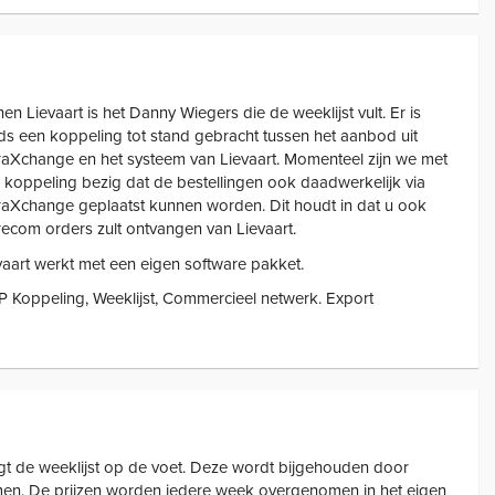
nen Lievaart is het Danny Wiegers die de weeklijst vult. Er is
ds een koppeling tot stand gebracht tussen het aanbod uit
raXchange en het systeem van Lievaart. Momenteel zijn we met
 koppeling bezig dat de bestellingen ook daadwerkelijk via
raXchange geplaatst kunnen worden. Dit houdt in dat u ook
recom orders zult ontvangen van Lievaart.
vaart werkt met een eigen software pakket.
 Koppeling, Weeklijst, Commercieel netwerk. Export
gt de weeklijst op de voet. Deze wordt bijgehouden door
men. De prijzen worden iedere week overgenomen in het eigen