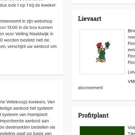
dus ook 1 op 1 bij de kweker
Lievaart
 meeneemt in zijn webshop
or 13:00 in de box kunnen
Bin
den voor Veiling Naaldwijk in
ree
:00 worden besteld niet de
Flo
gen, verschijnt uw aanbod om
een
Flo
Flo
Lie
VMP
abonnement
ene Vellekoop) kwekers. Van
olledige aanbod het systeem
Profitplant
t systeem van Hamiplant
eimporteerde aanbod aan
 De deelmarkten bestellen via
Vol
ndeling gaat op basis van
Tij