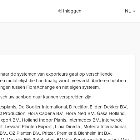
Inloggen
NL
naar de systemen van exporteurs gaat op verschillende
en mutatielijst die handmatig wordt verwerkt. Anderen hebben
ngen tussen FloraXchange en het eigen systeem.
sch uw aanbod naar kunnen verspreiden zijn :
lants, De Gooijer International, Directflor, E. den Dekker B.V.,
t Production, Flora Cadena B.V., Flora-Ned B.V., Gasa Holland,
xport B.V., Holland Indoor Plants, Intermedex B.V., Interverde
t, Lievaart Planten Export , Linia Directa , Moterra International,
.V., OZ Planten B.V., Pfitzer, Premier & Blenheim Int B.V.,
B.V., Van der Eijk Potplanten, B.V.,Van Speybroeck/Amaplant, Van