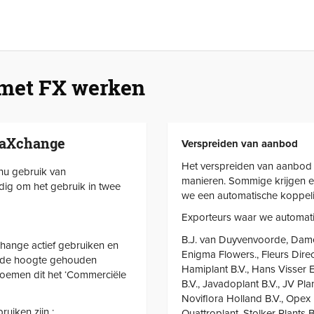
 met FX werken
oraXchange
Verspreiden van aanbod
Het verspreiden van aanbod 
nu gebruik van
manieren. Sommige krijgen e
ig om het gebruik in twee
we een automatische koppeli
Exporteurs waar we automati
B.J. van Duyvenvoorde, Damesp
hange actief gebruiken en
Enigma Flowers., Fleurs Direc
op de hoogte gehouden
Hamiplant B.V., Hans Visser E
noemen dit het ‘Commerciële
B.V., Javadoplant B.V., JV Plan
Noviflora Holland B.V., Opex B
uiken zijn :
Quattroplant, Stolker Plants 