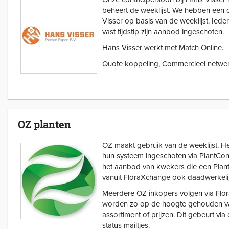
beheert de weeklijst. We hebben een
Visser op basis van de weeklijst. Iede
vast tijdstip zijn aanbod ingeschoten.
Hans Visser werkt met Match Online.
Quote koppeling, Commercieel netwerk
OZ planten
OZ maakt gebruik van de weeklijst. H
hun systeem ingeschoten via PlantConn
het aanbod van kwekers die een Pla
vanuit FloraXchange ook daadwerkelij
Meerdere OZ inkopers volgen via Fl
worden zo op de hoogte gehouden v
assortiment of prijzen. Dit gebeurt via d
status mailtjes.