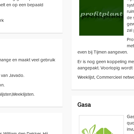
melt en op een bepaald
sys
rui
de 
rk
gew
zal
Pro
met
even bij Tijmen aangeven.
change en maakt veel gebruik
Er is nog geen koppeling met
aangepakt. Voorlopig wordt 
 van Javado.
Weeklijst, Commercieel netw
on.
jsten,Weeklijsten.
Gasa
Gas
quo
invu
s William den Dekker. Hij