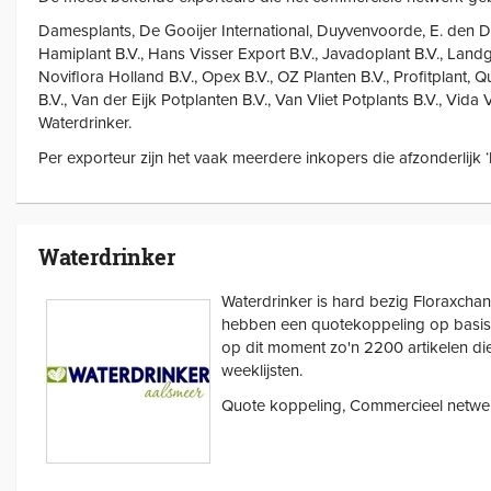
Damesplants, De Gooijer International, Duyvenvoorde, E. den D
Hamiplant B.V., Hans Visser Export B.V., Javadoplant B.V., Landg
Noviflora Holland B.V., Opex B.V., OZ Planten B.V., Profitplant, Q
B.V., Van der Eijk Potplanten B.V., Van Vliet Potplants B.V., Vida 
Waterdrinker.
Per exporteur zijn het vaak meerdere inkopers die afzonderlijk 
Waterdrinker
Waterdrinker is hard bezig Floraxcha
hebben een quotekoppeling op basis 
op dit moment zo'n 2200 artikelen die
weeklijsten.
Quote koppeling, Commercieel netwer