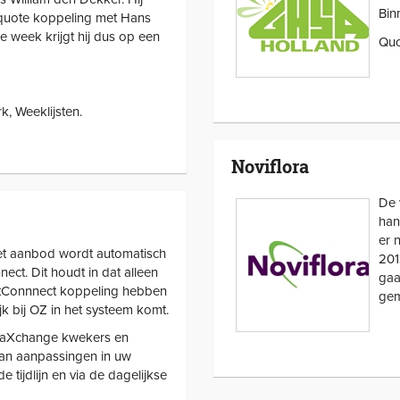
Bin
 quote koppeling met Hans
re week krijgt hij dus op een
Quo
, Weeklijsten.
Noviflora
De 
han
er 
et aanbod wordt automatisch
201
ect. Dit houdt in dat alleen
gaa
ntConnnect koppeling hebben
gem
k bij OZ in het systeem komt.
oraXchange kwekers en
an aanpassingen in uw
e tijdlijn en via de dagelijkse