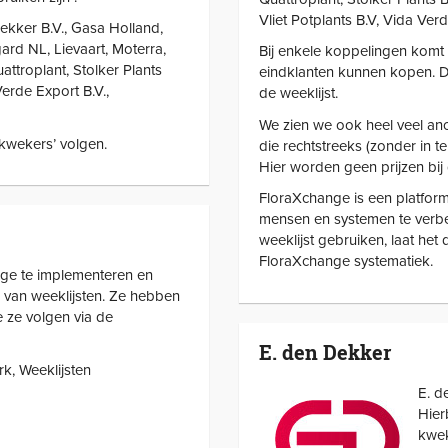
Vliet Potplants B.V, Vida Ve
ekker B.V., Gasa Holland,
ard NL, Lievaart, Moterra,
Bij enkele koppelingen komt
uattroplant, Stolker Plants
eindklanten kunnen kopen. De
Verde Export B.V.,
de weeklijst.
We zien we ook heel veel ano
‘kwekers’ volgen.
die rechtstreeks (zonder in 
Hier worden geen prijzen bij
FloraXchange is een platform
mensen en systemen te verbe
weeklijst gebruiken, laat het
FloraXchange systematiek.
nge te implementeren en
van weeklijsten. Ze hebben
 ze volgen via de
E. den Dekker
k, Weeklijsten
E. d
Hier
kwek